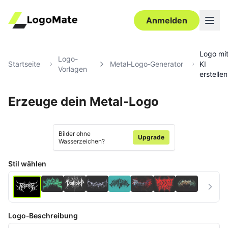
Anmelden
Logo mi
Logo-
Startseite
Metal‑Logo‑Generator
KI
Vorlagen
erstellen
Erzeuge dein Metal‑Logo
Ultra‑HD
Bearbeiten
Bilder ohne
Upgrade
Wasserzeichen?
Stil wählen
Logo‑Beschreibung