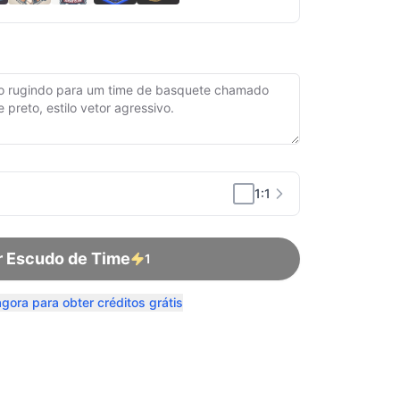
1:1
r Escudo de Time
1
agora para obter créditos grátis