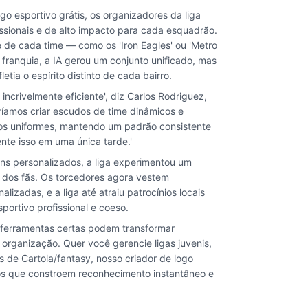
go esportivo grátis, os organizadores da liga
ssionais e de alto impacto para cada esquadrão.
 de cada time — como os 'Iron Eagles' ou 'Metro
 franquia, a IA gerou um conjunto unificado, mas
etia o espírito distinto de cada bairro.
 incrivelmente eficiente', diz Carlos Rodriguez,
eríamos criar escudos de time dinâmicos e
os uniformes, mantendo um padrão consistente
nte isso em uma única tarde.'
s personalizados, a liga experimentou um
dos fãs. Os torcedores agora vestem
izadas, e a liga até atraiu patrocínios locais
ortivo profissional e coeso.
ferramentas certas podem transformar
ganização. Quer você gerencie ligas juvenis,
 de Cartola/fantasy, nosso criador de logo
os que constroem reconhecimento instantâneo e