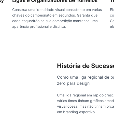
sy
Ligas e Organizadores de Torneios
T
Construa uma identidade visual consistente em várias
El
chaves do campeonato em segundos. Garanta que
co
cada esquadrão na sua competição mantenha uma
Ge
aparência profissional e distinta.
el
História de Sucess
Como uma liga regional de b
zero para design
Uma liga regional em rápido cre
vários times tinham gráficos ama
visual coesa, mas não tinham orç
em branding esportivo.