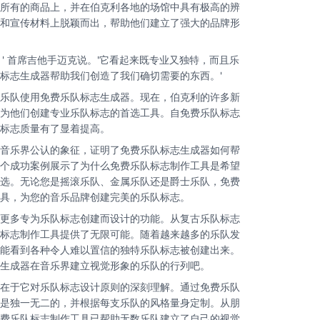
所有的商品上，并在伯克利各地的场馆中具有极高的辨
和宣传材料上脱颖而出，帮助他们建立了强大的品牌形
' 首席吉他手迈克说。'它看起来既专业又独特，而且乐
标志生成器帮助我们创造了我们确切需要的东西。'
乐队使用免费乐队标志生成器。现在，伯克利的许多新
为他们创建专业乐队标志的首选工具。自免费乐队标志
标志质量有了显着提高。
音乐界公认的象征，证明了免费乐队标志生成器如何帮
个成功案例展示了为什么免费乐队标志制作工具是希望
选。无论您是摇滚乐队、金属乐队还是爵士乐队，免费
具，为您的音乐品牌创建完美的乐队标志。
更多专为乐队标志创建而设计的功能。从复古乐队标志
标志制作工具提供了无限可能。随着越来越多的乐队发
能看到各种令人难以置信的独特乐队标志被创建出来。
生成器在音乐界建立视觉形象的乐队的行列吧。
在于它对乐队标志设计原则的深刻理解。通过免费乐队
是独一无二的，并根据每支乐队的风格量身定制。从朋
费乐队标志制作工具已帮助无数乐队建立了自己的视觉