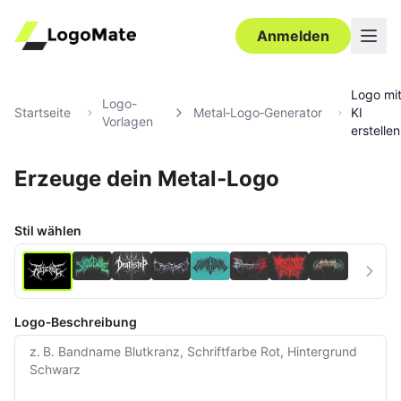
Anmelden
Logo mi
Logo-
Startseite
Metal‑Logo‑Generator
KI
Vorlagen
erstellen
Erzeuge dein Metal‑Logo
Ultra‑HD
Bearbeiten
Stil wählen
Logo‑Beschreibung