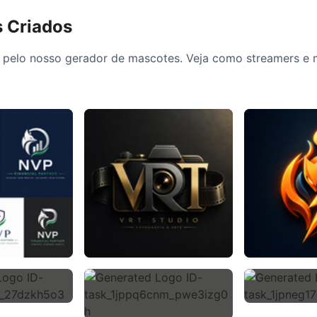
s Criados
s pelo nosso gerador de mascotes. Veja como streamers e 