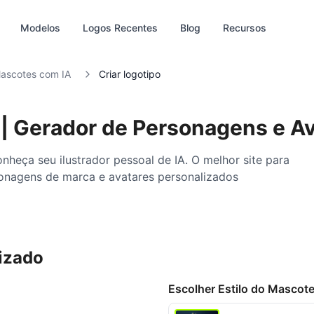
Modelos
Logos Recentes
Blog
Recursos
ascotes com IA
Criar logotipo
 | Gerador de Personagens e A
nheça seu ilustrador pessoal de IA. O melhor site para
rsonagens de marca e avatares personalizados
izado
a‑HD
Editar
Escolher Estilo do Mascot