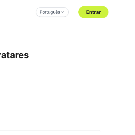
Entrar
Português
vatares
e