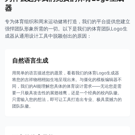
器
专为体育组织和周末运动健将打造，我们的平台提供您建立
强悍团队形象所需的一切。以下是我们的体育团队Logo生
成器从通用设计工具中脱颖创出的原因：
自然语言生成
用简单的语言描述您的愿景，看着我们的体育Logo生成器
将您的吉祥物栩栩如生地呈现出来。与僵化的模板编辑器不
同，我们的AI能理解您具体的体育设计需求——无论您是需
要一只极具攻击性的展翅雄鹰，还是一个经典的校内队徽。
只需输入您的想法，即可让工具打造出专业、极具震撼力的
团队队徽。