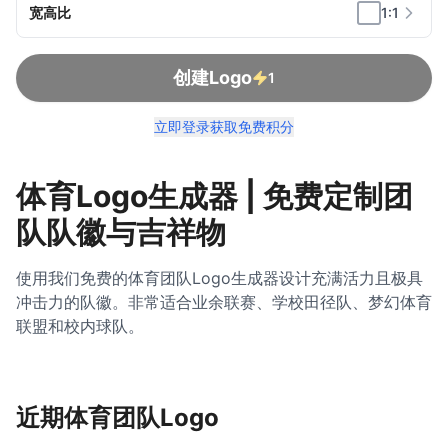
宽高比
1:1
创建Logo
1
立即登录获取免费积分
体育Logo生成器 | 免费定制团
队队徽与吉祥物
使用我们免费的体育团队Logo生成器设计充满活力且极具
冲击力的队徽。非常适合业余联赛、学校田径队、梦幻体育
联盟和校内球队。
近期体育团队Logo