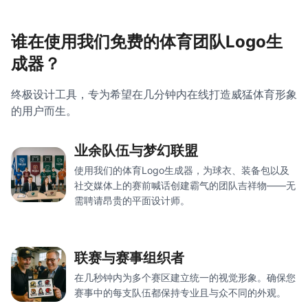
谁在使用我们免费的体育团队Logo生
成器？
终极设计工具，专为希望在几分钟内在线打造威猛体育形象
的用户而生。
业余队伍与梦幻联盟
使用我们的体育Logo生成器，为球衣、装备包以及
社交媒体上的赛前喊话创建霸气的团队吉祥物——无
需聘请昂贵的平面设计师。
联赛与赛事组织者
在几秒钟内为多个赛区建立统一的视觉形象。确保您
赛事中的每支队伍都保持专业且与众不同的外观。