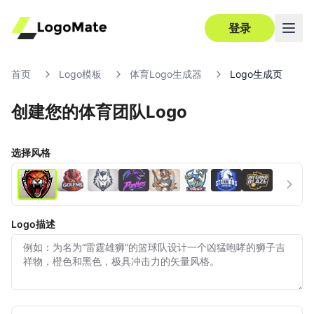
登录
首页
Logo模板
体育Logo生成器
Logo生成页
创建您的体育团队Logo
超清
编辑
选择风格
Logo描述