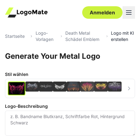
Anmelden
Logo-
Death Metal
Logo mit KI
Startseite
Vorlagen
Schädel Emblem
erstellen
Generate Your Metal Logo
Ultra‑HD
Bearbeiten
Stil wählen
Logo‑Beschreibung