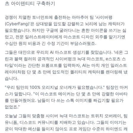
츠 아이덴티티 구축하기
경쟁이 치열한 토너먼트에 출전하는 아마추어 팀 '사이버팽
(CyberFang)'은 상대방을 압도할 강렬하고 뇌리에 남는 캐릭터가
필요했습니다. 하지만 구글에 굴러다니는 흔한 아이콘을 쓰기는 싫
었고, 전문 일러스트레이터에게 마스코트 디자인 외주를 맡기기엔
수십만 원의 비용과 긴 수정 기간이 부담스러웠죠.
그들은 대안으로 우리의 AI 마스코트 생성기를 찾았습니다. '네온 그
린과 블랙 컬러의 공격적인 사이버펑크 늑대 마스코트, e스포츠 스
타일'이라는 간단한 프롬프트를 입력하자, AI는 마치 개인 일러스트
레이터처럼 단 몇 초 만에 압도적인 퀄리티의 캐릭터를 렌더링해 냈
습니다.
"우리 팀만의 100% 오리지널 오너캐가 필요했습니다." 팀장인 마커
스가 말합니다. "이 마스코트 메이커는 단 몇 초 만에 강렬한 아바타
를 만들어줬어요. 남들이 다 쓰는 스톡 이미지를 짜깁기할 필요가
없었죠."
오늘날 그들의 맞춤형 사이버 늑대 마스코트는 트위치 오버레이, 팀
유니폼, 디스코드 커뮤니티를 지배하고 있습니다. 그들의 이야기는
굳이 막대한 예산을 들이지 않아도 프로 게임단 수준의 하이엔드 캐