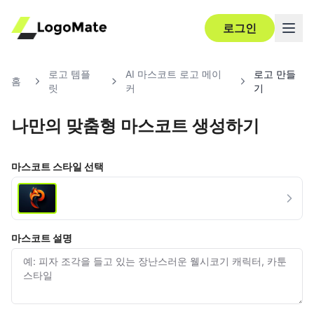
로그인
로고 템플
AI 마스코트 로고 메이
로고 만들
홈
릿
커
기
나만의 맞춤형 마스코트 생성하기
Ultra‑HD
편집
마스코트 스타일 선택
마스코트 설명