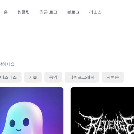
홈
템플릿
최근 로고
블로그
리소스
시작하세요
비즈니스
기술
음악
타이포그래피
귀여운