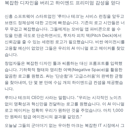
복잡한 디자인을 버리고 하이엔드 프리미엄 감성을 얻다
신흥 소프트웨어 스타트업인 '루미나 테크'는 서비스 런칭을 앞두고
브랜드 정체성에 대한 고민에 빠졌습니다. 기존의 로고 시안들은 너
무 무겁고 복잡했습니다. 그들에게는 모바일 앱 파비콘으로 쓸 수
있을 만큼 극도로 단순하면서도, 투자자 피치 덱(Pitch Deck)에서
신뢰감을 줄 수 있는 세련된 로고가 필요했습니다. 비싼 에이전시를
고용할 예산이 없었던 그들은 우리의 AI 미니멀 로고 메이커를 찾았
습니다.
창업자들은 복잡한 디자인 툴과 씨름하는 대신 프롬프트를 입력했
습니다. 기하학적 형태와 영리한 여백(Negative Space)을 활용한
깔끔한 로고를 원했죠. AI는 '단순함'과 '고급스러움'의 완벽한 균형
을 찾아내며, 단 몇 분 만에 수십 개의 하이엔드급 컨셉을 제공했습
니다.
루미나 테크의 CEO인 사라는 말합니다. "우리는 시각적인 노이즈
없이 명확성과 혁신만을 전달하는 로고를 원했습니다. 이 AI 미니멀
로고 메이커는 정확히 우리가 원하던 것을 주었습니다. 마치 1,000
만 원짜리 탑급 에이전시의 결과물 같았죠."
오늘날 그들의 군더더기 없는 우아한 마크는 복잡한 IT 시장에서 그