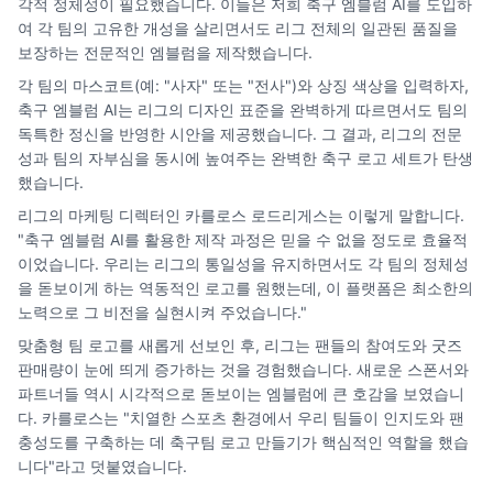
각적 정체성이 필요했습니다. 이들은 저희 축구 엠블럼 AI를 도입하
여 각 팀의 고유한 개성을 살리면서도 리그 전체의 일관된 품질을
보장하는 전문적인 엠블럼을 제작했습니다.
각 팀의 마스코트(예: "사자" 또는 "전사")와 상징 색상을 입력하자,
축구 엠블럼 AI는 리그의 디자인 표준을 완벽하게 따르면서도 팀의
독특한 정신을 반영한 시안을 제공했습니다. 그 결과, 리그의 전문
성과 팀의 자부심을 동시에 높여주는 완벽한 축구 로고 세트가 탄생
했습니다.
리그의 마케팅 디렉터인 카를로스 로드리게스는 이렇게 말합니다.
"축구 엠블럼 AI를 활용한 제작 과정은 믿을 수 없을 정도로 효율적
이었습니다. 우리는 리그의 통일성을 유지하면서도 각 팀의 정체성
을 돋보이게 하는 역동적인 로고를 원했는데, 이 플랫폼은 최소한의
노력으로 그 비전을 실현시켜 주었습니다."
맞춤형 팀 로고를 새롭게 선보인 후, 리그는 팬들의 참여도와 굿즈
판매량이 눈에 띄게 증가하는 것을 경험했습니다. 새로운 스폰서와
파트너들 역시 시각적으로 돋보이는 엠블럼에 큰 호감을 보였습니
다. 카를로스는 "치열한 스포츠 환경에서 우리 팀들이 인지도와 팬
충성도를 구축하는 데 축구팀 로고 만들기가 핵심적인 역할을 했습
니다"라고 덧붙였습니다.