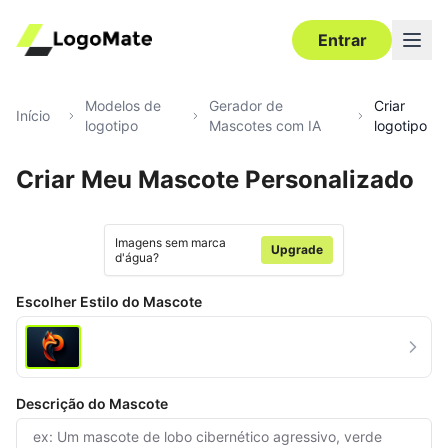
Entrar
Modelos de
Gerador de
Criar
Início
logotipo
Mascotes com IA
logotipo
Criar Meu Mascote Personalizado
Ultra‑HD
Editar
Imagens sem marca
Upgrade
d'água?
Escolher Estilo do Mascote
Descrição do Mascote