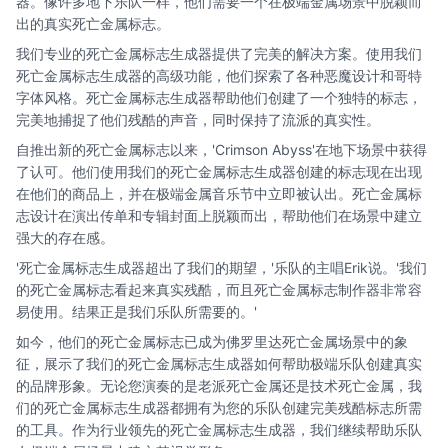
器。像许多地下乐队一样，他们需要一个在极端金属场景中脱颖而
出的真实死亡金属标志。
我们专业的死亡金属标志生成器提供了完美的解决方案。使用我们
死亡金属标志生成器的高级功能，他们探索了各种恶魔设计和哥特
字体风格。死亡金属标志生成器帮助他们创建了一个独特的标志，
完美地捕捉了他们残酷的声音，同时保持了流派的真实性。
自推出新的死亡金属标志以来，'Crimson Abyss'在地下场景中获得
了认可。他们使用我们的死亡金属标志生成器创建的标志现在出现
在他们的商品上，并在极端金属音乐节中立即被认出。死亡金属标
志设计在演出传单和专辑封面上脱颖而出，帮助他们在场景中建立
强大的存在感。
'死亡金属标志生成器超出了我们的期望，'乐队的主唱Erik说。'我们
的死亡金属标志看起来真实残酷，而且死亡金属标志制作器非常容
易使用。结果正是我们乐队所需要的。'
如今，他们的死亡金属标志已成为佛罗里达死亡金属场景中的象
征，展示了我们的死亡金属标志生成器如何帮助极端乐队创建真实
的品牌形象。无论您演奏的是老派死亡金属还是技术死亡金属，我
们的死亡金属标志生成器都拥有为您的乐队创建完美残酷标志所需
的工具。作为行业领先的死亡金属标志生成器，我们继续帮助乐队