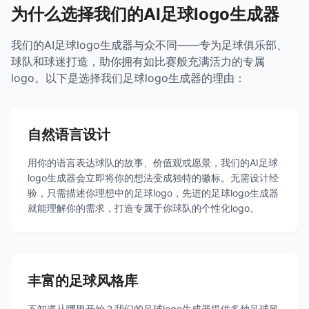
为什么选择我们的AI足球logo生成器
我们的AI足球logo生成器与众不同——专为足球俱乐部、
球队和球迷打造，助你拥有如比赛般充满活力的专属
logo。以下是选择我们足球logo生成器的理由：
自然语言设计
用你的语言表达球队的故事、价值观或愿景，我们的AI足球
logo生成器会立即将你的想法变成独特的徽标。无需设计经
验，只需描述你理想中的足球logo，先进的足球logo生成器
就能理解你的需求，打造专属于你球队的个性化logo。
丰富的足球风格库
不知道从哪里开始？我们的足球logo生成器提供多种足球风