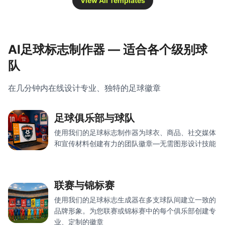
View All Templates
AI足球标志制作器 — 适合各个级别球
队
在几分钟内在线设计专业、独特的足球徽章
足球俱乐部与球队
使用我们的足球标志制作器为球衣、商品、社交媒体
和宣传材料创建有力的团队徽章—无需图形设计技能
联赛与锦标赛
使用我们的足球标志生成器在多支球队间建立一致的
品牌形象。为您联赛或锦标赛中的每个俱乐部创建专
业、定制的徽章