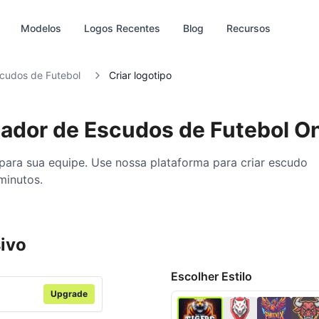
Modelos
Logos Recentes
Blog
Recursos
scudos de Futebol
Criar logotipo
riador de Escudos de Futebol O
ra sua equipe. Use nossa plataforma para criar escudo
minutos.
sivo
a‑HD
Editar
Escolher Estilo
Upgrade