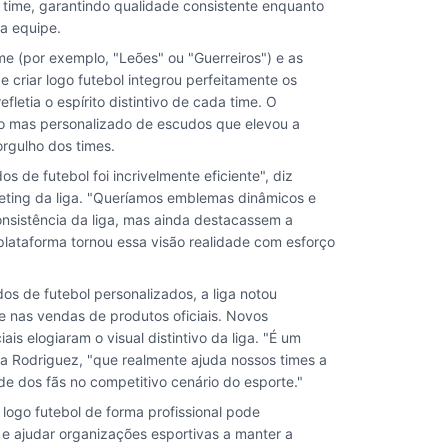
 time, garantindo qualidade consistente enquanto
a equipe.
me (por exemplo, "Leões" ou "Guerreiros") e as
e criar logo futebol integrou perfeitamente os
fletia o espírito distintivo de cada time. O
ado mas personalizado de escudos que elevou a
orgulho dos times.
s de futebol foi incrivelmente eficiente", diz
keting da liga. "Queríamos emblemas dinâmicos e
sistência da liga, mas ainda destacassem a
plataforma tornou essa visão realidade com esforço
s de futebol personalizados, a liga notou
 nas vendas de produtos oficiais. Novos
ais elogiaram o visual distintivo da liga. "É um
a Rodriguez, "que realmente ajuda nossos times a
de dos fãs no competitivo cenário do esporte."
 logo futebol de forma profissional pode
 e ajudar organizações esportivas a manter a