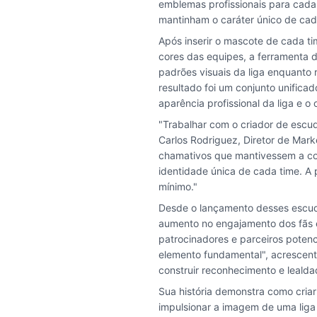
emblemas profissionais para cada
mantinham o caráter único de cad
Após inserir o mascote de cada ti
cores das equipes, a ferramenta d
padrões visuais da liga enquanto re
resultado foi um conjunto unific
aparência profissional da liga e o 
"Trabalhar com o criador de escudo
Carlos Rodriguez, Diretor de Mar
chamativos que mantivessem a con
identidade única de cada time. A 
mínimo."
Desde o lançamento desses escudo
aumento no engajamento dos fãs e
patrocinadores e parceiros potenci
elemento fundamental", acrescent
construir reconhecimento e lealda
Sua história demonstra como criar
impulsionar a imagem de uma liga