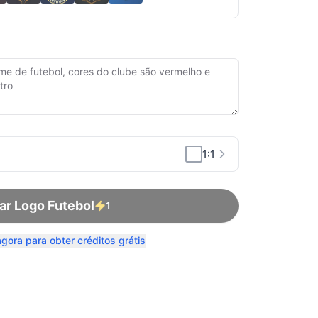
1:1
ar Logo Futebol
1
agora para obter créditos grátis