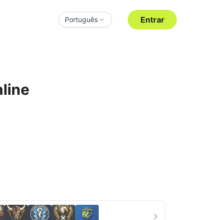
Entrar
Português
nline