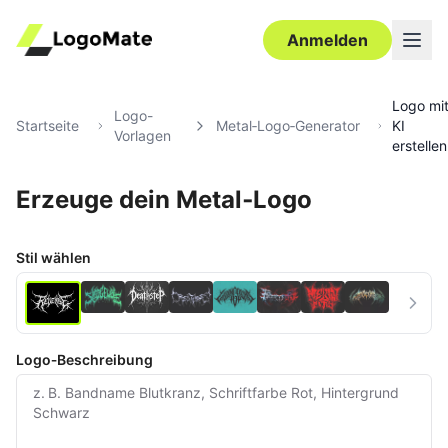
Anmelden
Logo mi
Logo-
Startseite
Metal‑Logo‑Generator
KI
Vorlagen
erstellen
Erzeuge dein Metal‑Logo
Ultra‑HD
Bearbeiten
Stil wählen
Logo‑Beschreibung