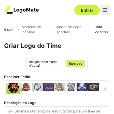
Entrar
Modelos de
Criador de Logo
Criar
Início
logotipo
Esportivo
logotipo
Criar Logo do Time
Ultra‑HD
Editar
Imagens sem marca
Upgrade
d'água?
Escolher Estilo
Descrição do Logo