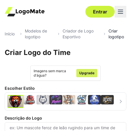
Entrar
Modelos de
Criador de Logo
Criar
Início
logotipo
Esportivo
logotipo
Criar Logo do Time
Ultra‑HD
Editar
Imagens sem marca
Upgrade
d'água?
Escolher Estilo
Descrição do Logo