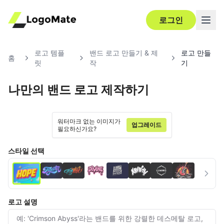
로그인
로고 템플
밴드 로고 만들기 & 제
로고 만들
홈
릿
작
기
나만의 밴드 로고 제작하기
Ultra‑HD
편집
워터마크 없는 이미지가
업그레이드
필요하신가요?
스타일 선택
로고 설명