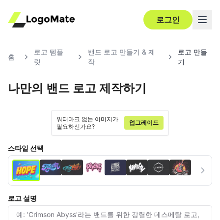
로그인
로고 템플
밴드 로고 만들기 & 제
로고 만들
홈
릿
작
기
나만의 밴드 로고 제작하기
Ultra‑HD
편집
워터마크 없는 이미지가
업그레이드
필요하신가요?
스타일 선택
로고 설명