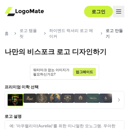
로그인
로고 템플
하이엔드 럭셔리 로고 메
로고 만들
홈
릿
이커
기
나만의 비스포크 로고 디자인하기
Ultra‑HD
편집
워터마크 없는 이미지가
업그레이드
필요하신가요?
프리미엄 미학 선택
로고 설명