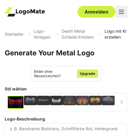
Anmelden
Logo-
Death Metal
Logo mit KI
Startseite
Vorlagen
Schädel Emblem
erstellen
Generate Your Metal Logo
Ultra‑HD
Bearbeiten
Bilder ohne
Upgrade
Wasserzeichen?
Stil wählen
Logo‑Beschreibung