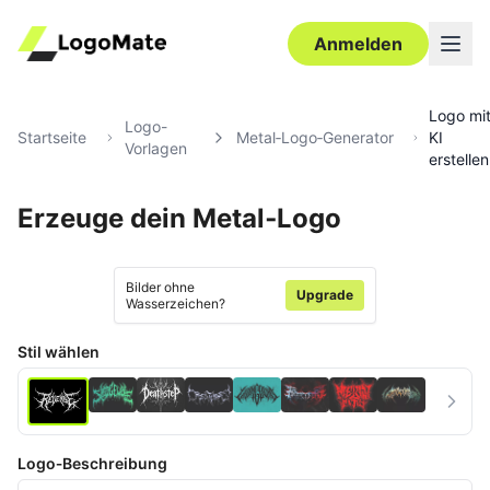
Anmelden
Logo mi
Logo-
Startseite
Metal‑Logo‑Generator
KI
Vorlagen
erstellen
Erzeuge dein Metal‑Logo
Ultra‑HD
Bearbeiten
Bilder ohne
Upgrade
Wasserzeichen?
Stil wählen
Logo‑Beschreibung