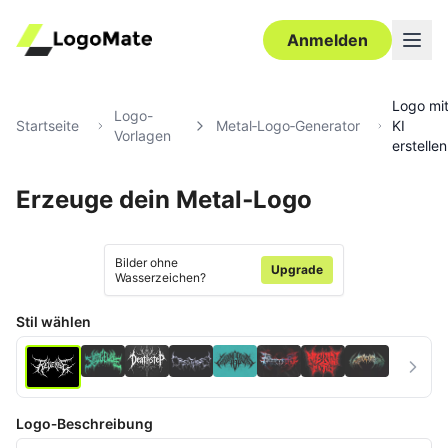
Anmelden
Logo mi
Logo-
Startseite
Metal‑Logo‑Generator
KI
Vorlagen
erstellen
Erzeuge dein Metal‑Logo
Ultra‑HD
Bearbeiten
Bilder ohne
Upgrade
Wasserzeichen?
Stil wählen
Logo‑Beschreibung